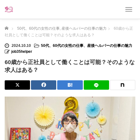
T
o
g
ホーム
50代、60代の女性の仕事
,
産後ヘルパーの仕事の魅力
60歳から正
g
l
社員として働くことは可能？そのような求人はある？
e
2024.10.10
50代、60代の女性の仕事
、
産後ヘルパーの仕事の魅力
n
job35helper
a
v
60歳から正社員として働くことは可能？そのような
i
求人はある？
g
a
t
i
o
n