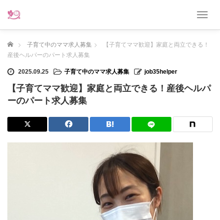
T
o
g
ホーム
子育て中のママ求人募集
【子育てママ歓迎】家庭と両立できる！
g
l
産後ヘルパーのパート求人募集
e
2025.09.25
子育て中のママ求人募集
job35helper
n
a
【子育てママ歓迎】家庭と両立できる！産後ヘルパ
v
ーのパート求人募集
i
g
a
t
i
o
n