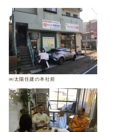
㈱太陽住建の本社前