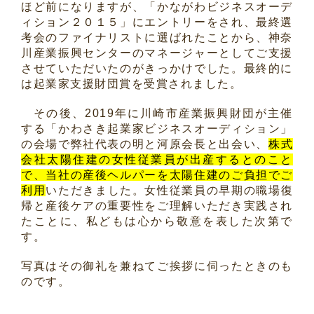
ほど前になりますが、「かながわビジネスオーデ
ィション２０１５」にエントリーをされ、最終選
考会のファイナリストに選ばれたことから、神奈
川産業振興センターのマネージャーとしてご支援
させていただいたのがきっかけでした。最終的に
は
起業家支援財団賞を受賞されました。
その後、2019年に川崎市産業振興財団が主催
する「かわさき起業家ビジネスオーディション」
の会場で弊社代表の明と河原会長と出会い、
株式
会社太陽住建の女性従業員が出産するとのこと
で、当社の産後ヘルパーを太陽住建のご負担でご
利用
いただきました。女性従業員の早期の職場復
帰と産後ケアの重要性をご理解いただき実践され
たことに、私どもは心から敬意を表した次第で
す。
写真はその御礼を兼ねてご挨拶に伺ったときのも
のです。