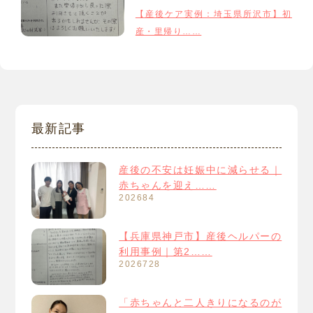
【産後ケア実例：埼玉県所沢市】初
産・里帰り……
最新記事
産後の不安は妊娠中に減らせる｜
赤ちゃんを迎え……
202684
【兵庫県神戸市】産後ヘルパーの
利用事例｜第2……
2026728
「赤ちゃんと二人きりになるのが