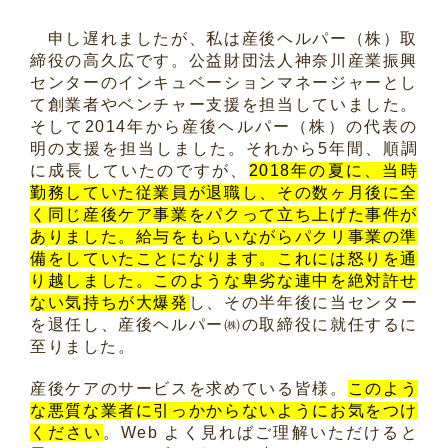
申し遅れましたが、私は産後ヘルパー（株）取
締役の高久広です。公益財団法人神奈川産業振興
センターのインキュベーションマネージャーとし
て創業者やベンチャー支援を担当していました。
そして2014年から産後ヘルパー（株）の代表の
明の支援を担当しました。それから5年間、順調
に成長していたのですが、
2018年の夏に、当時
勤務していた従業員が退職し、その数ヶ月後に全
く同じ産後ケア事業をパクって立ち上げた事件が
ありました。給与をもらいながらパクリ事業の準
備をしていたことになります。これには怒りを通
り越しました。このような卑劣な連中を絶対許せ
ない気持ちが大爆発
し、その半年後に当センター
を退任し、産後ヘルパー㈱の取締役に就任するに
至りました。
産後ケアのサービスを求めている皆様。
このよう
な悪質な業者に引っかからないようにお気をつけ
ください
。Web よく見ればご理解いただけると