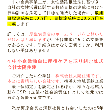
中小企業事業主が、女性活躍推進法に基づき、
自社の女性活躍に関する数値目標の達成に向けた
行動計画を策定して目標を達成した場合に、
取組
目標達成時に38万円 、
目標達成時に28.5万円を
助成
します
詳しくは、
厚生労働省のホームページをご覧いた
だければと思います
が、実は非常に多くの支援策
があるのです。手続きはかなり面倒ですが、利用
しない手はありません
4 中小企業独自に産後ケアを取り組む株式
会社太陽住建
ご紹介したい企業は、
株式会社太陽住建です。
本当に素晴らしい会社です。
横浜方地域貢献企業
「最上位認定」を認定されるほか、様々な地域活
動をCSR（企業の社会的責任）として地元では
有名な超優良企業です。
私が河原会長と河原社長とお会いしたのは5年